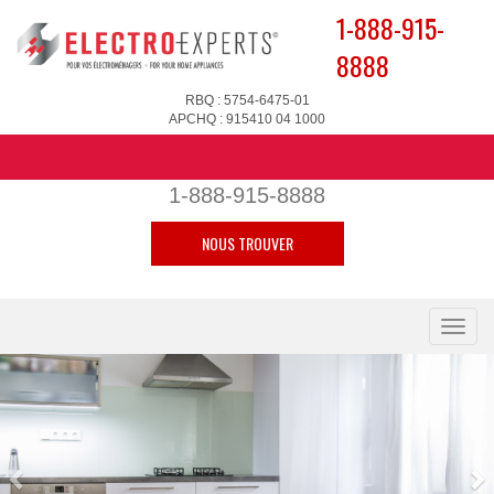
1-888-915-
8888
RBQ : 5754-6475-01
APCHQ : 915410 04 1000
1-888-915-8888
NOUS TROUVER
Toggle
naviga
Previous
N