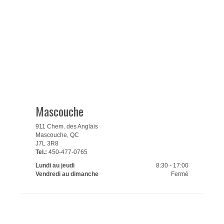
Mascouche
911 Chem. des Anglais
Mascouche, QC
J7L 3R8
Tel.:
450-477-0765
Lundi au jeudi
8:30 - 17:00
Vendredi au dimanche
Fermé