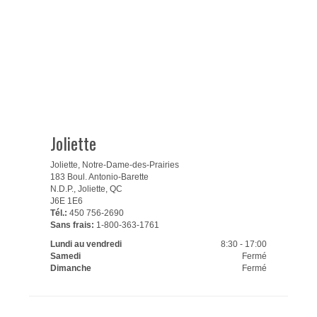
Joliette
Joliette, Notre-Dame-des-Prairies
183 Boul. Antonio-Barette
N.D.P., Joliette, QC
J6E 1E6
Tél.:
450 756-2690
Sans frais:
1-800-363-1761
Lundi au vendredi
8:30 - 17:00
Samedi
Fermé
Dimanche
Fermé