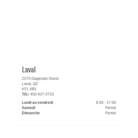
Laval
2275 Dagenais Ouest
Laval, QC
H7L 6B1
Tél.:
450 937-3733
Lundi au vendredi
8:30 - 17:00
Samedi
Fermé
Dimanche
Fermé