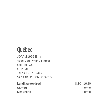
Québec
JOPAM 1992 Enrg
4885 Boul. Wilfrid-Hamel
Québec, QC
G1P 2J7
Tél.:
418-877-2427
Sans frais:
1-866-874-2773
Lundi au vendredi
8:30 - 16:30
Samedi
Fermé
Dimanche
Fermé