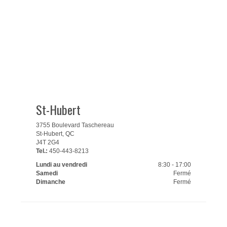
St-Hubert
3755 Boulevard Taschereau
St-Hubert, QC
J4T 2G4
Tel.:
450-443-8213
Lundi au vendredi
8:30 - 17:00
Samedi
Fermé
Dimanche
Fermé