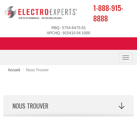
1-888-915-
8888
RBQ : 5754-6475-01
APCHQ : 915410 04 1000
Toggle
naviga
Accueil
Nous Trouver
NOUS TROUVER