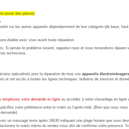
ir poser des pièces)
e
 moitié sur les autres appareils dépendamment de leur catégorie (de base, hau
sera établie avec vous avant toute réparation.
rs. Si jamais le problème revient, rappelez-nous et nous reviendrons réparer v
 nos techniciens.
iciens spécialisés pour la réparation de tous vos
appareils électroménager
rs et ont accès à toutes les lignes techniques, bulletins de services et donn
ou
remplissez votre demande en ligne
ou accédez à notre clavardage en ligne 
écifiez votre préférence entre le matin ou l’après-midi. (Bien que nous nous 
e demande).
evrez un message texte après 19h30 indiquant une plage horaire que vous dev
ontacterons le matin même du rendez-vous afin de confirmer votre présence.