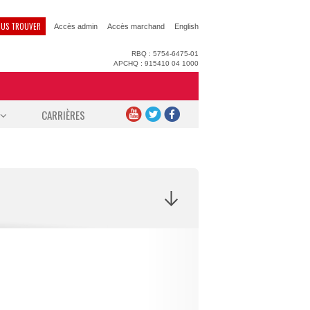
US TROUVER
Accès admin
Accès marchand
English
RBQ : 5754-6475-01
APCHQ : 915410 04 1000
CARRIÈRES